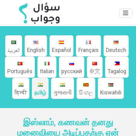
العربية
English
Español
Français
Deutsch
Português
Italian
русский
中文
Tagalog
हिन्दी
தமிழ்
ગુજરાતી
සිංහල
Kiswahili
வீடு
இஸ்லாம், கணவன் தனது
மனைவியை அடிப்பதற்கு ஏன்