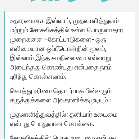
உதாரணமாக இஸ்லாம், முதலாளித்துவம்
வீடு
மற்றும் சோசலிசத்தில் உள்ள பொருளாதார
முறைகளை –கோட்பாடுகளை- ஒரு
எளிமையான ஒப்பீடொன்றின் மூலம்,
பற்றி
இஸ்லாம் இந்த சமநிலையை எவ்வாறு
அடைந்தது கொண்டது என்பதை நாம்
மொழிகள்
புரிந்து கொள்ளலாம்.
சொத்து உரிமை தொடர்பாக பின்வரும்
கருத்துக்களை அவதானிக்கமுடியும் :
முதலாளித்துவத்தில்: தனியார் உடைமை
என்பது பொதுவான கொள்கை.
சோசலிசத்தில்: பொது உடைமை என்பது