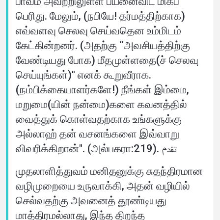
பாவம் அவற்றிலுள்ள பயனைவிட மிகப்
பெரிது. மேலும், (நபியே! தர்மத்திற்காக)
எவ்வளவு செலவு செய்வதென உம்மிடம்
கேட்கின்றனர். (அதற்கு ‘‘அவசியத்திற்கு
வேண்டியது போக) மீதமுள்ளதை(ச் செலவு
செய்யுங்கள்)'' எனக் கூறுவீராக.
(நம்பிக்கையாளர்களே!) நீங்கள் இம்மை,
மறுமை(யின் நன்மை)களை கவனத்தில்
வைத்துக் கொள்வதற்காக உங்களுக்கு
அல்லாஹ் தன் வசனங்களை இவ்வாறு
விவரிக்கிறான்". (அல்பகரா:219). تقدم
முதலாளித்துவம் மனிதனுக்கு சுதந்திரமான
வழிமுறையை உருவாக்கி, அதன் வழியில்
செல்வதற்கு அவனைத் தூண்டியது
மாத்திரமல்லாது, இந்த திறந்த