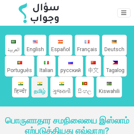
العربية
English
Español
Français
Deutsch
Português
Italian
русский
中文
Tagalog
हिन्दी
தமிழ்
ગુજરાતી
සිංහල
Kiswahili
பொருளாதார சமநிலையை இஸ்லாம்
எற்படுத்தியது எவ்வாறு?