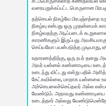
சடப்பொருளல்லாத கணிதவியல் கோட்
வரையறுக்கப்பட்ட பொருளான பிரபஞ
தற்செயல் நிகழ்வே பிரபஞ்சத்தை உர
வீடு
நிகழ்வு என்பது ஒரு முதன்மைக் க
நிகழ்வதற்கு அடிப்படைக் கூறுகளான
காரணிகளும் இருப்பது அவசியமாகு
பற்றி
செய்யவோ பயன்படுத்த முடியாது, ஏ
மொழிகள்
உதாரணத்திற்கு, ஒரு நபர் தனது அ
அவர் யன்னல் கண்ணாடியை உடைத்தத
உடைந்து விட்டது என்று பதில் அளி
கேட்கவில்லை, மாறாக யன்னலை உடைத
அச்செயலைச்செய்தவர் அல்ல என்பத
வேண்டும். அதாவது கண்ணாடியை இன
உடைத்தார் அல்லது வேண்டுமென்றே உ