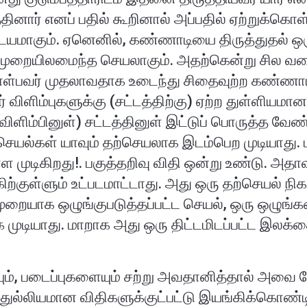
ினார் எனப் பதில் கூறினால் அப்பதில் ஏற்றுக்கொ
விடயமாகும். ஏனெனில், கண்ணாடியை திருத்துதல் ஒ
குமுறையிலமைந்த செயலாகும். அதற்கென்று சில 
ள்பவர் முதலாவதாக உடைந்து சிதைவுற்ற கண்ணாட
ஓர் விளிம்புகளுக்கு (சட்டத்திற்கு) ஏற்ற துள்ளி
விளிம்பினுள்) சட்டத்தினுள் இட்டுப் பொருத்த வேண
ெயல்கள் யாவும் தற்செயலாக இடம்பெற முடியாது. 
்ள முடிகிறது!. பகுத்தறிவு விதி ஒன்று உண்டு. 
கிற்குள்ளும் உட்படமாட்டாது. அது ஒரு தற்செயல் 
ையாக ஒழுங்குபடுத்தப்பட்ட செயல், ஒரு ஒழுங்கம
்க முடியாது. மாறாக அது ஒரு திட்டமிடப்பட்ட இ
ும், படைப்புகளையும் சற்று அவதானித்தால் அவை நே
் துல்லியமான விதிகளுக்குட்பட்டு இயங்கிக்கொண்ட