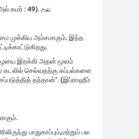
"நிச்சயமாக நாம் எல்லாவற்றையும் குறிப்பிட்ட விதிமுறையின் படியே படைத்துள்ளோம்". (அல் கமர் : 49). تقدم
டமை முக்கிய அம்சமாகும். இந்த
ிக்காட்டுகிறது.
மழையை இறக்கி அதன் மூலம்
கடலில் செல்வதற்கு கப்பல்களை
படுத்தித் தந்தான்". (இப்ராஹீம்
ாகும்.
ருந்து பாதுகாப்பும்,மற்றும் பல