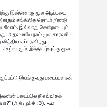
த்திற்கு இன்னொரு மூல அடிப்படை
தும் சங்கிலித் தொடர் நீண்டு
்றடைவோம். இவ்வாறு சென்றடையும்
ிறது. அதனையே நாம் மூல காரணி –
 வித்தியாசப்படுகிறது.
ிகழ்வாகும். இந்நிகழ்வுக்கு மூல
குட்பட்டு இயங்குவது படைப்பளான்
ின் படைப்பில் நீ எவ்விதக்
குறைபாட்டையும் காணமாட்டீர். பார்வையை மீட்டிப்பார், (அதில்) பிளவுகளை நீ காண்கிறாயா?" (அல் முல்க் : 3). تقدم