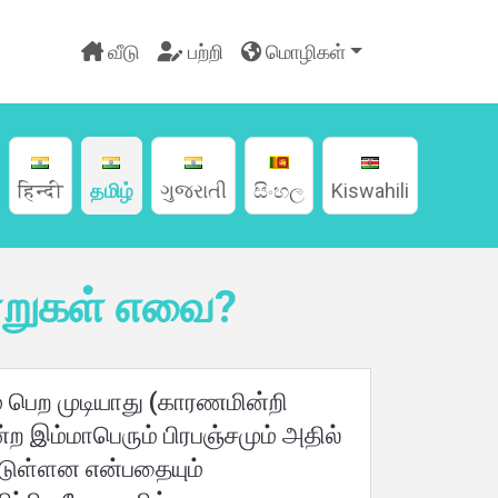
வீடு
பற்றி
மொழிகள்
हिन्दी
தமிழ்
ગુજરાતી
සිංහල
Kiswahili
்றுகள் எவை?
் பெற முடியாது (காரணமின்றி
ன்ற இம்மாபெரும் பிரபஞ்சமும் அதில்
டுள்ளன என்பதையும்