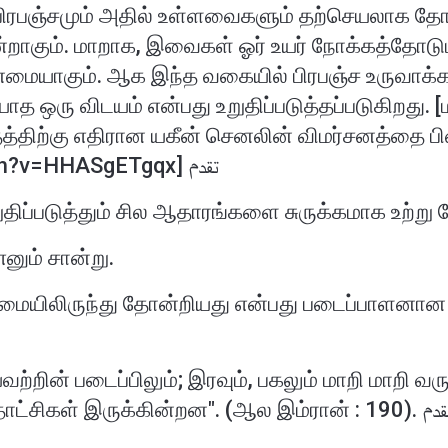
ிரபஞ்சமும் அதில் உள்ளவைகளும் தற்செயலாக த
ன்றாகும். மாறாக, இவைகள் ஓர் உயர் நோக்கத்தோடும்
்மையாகும். ஆக இந்த வகையில் பிரபஞ்ச உருவாக்கம
யாத ஒரு விடயம் என்பது உறுதிப்படுத்தப்படுகிறது.
த்திற்கு எதிரான யகீன் செனலின் விமர்சனத்தை பின
https://www.youtube.com/watch?v=HHASgETgqx] تقدم
திப்படுத்தும் சில ஆதாரங்களை சுருக்கமாக உற்று 
எனும் சான்று.
மையிலிருந்து தோன்றியது என்பது படைப்பாளனா
வற்றின் படைப்பிலும்; இரவும், பகலும் மாறி மாறி 
(சிந்தனையுடையோருக்கு) பல அத்தாட்சிகள் இருக்கின்றன". (ஆல இம்ரான்