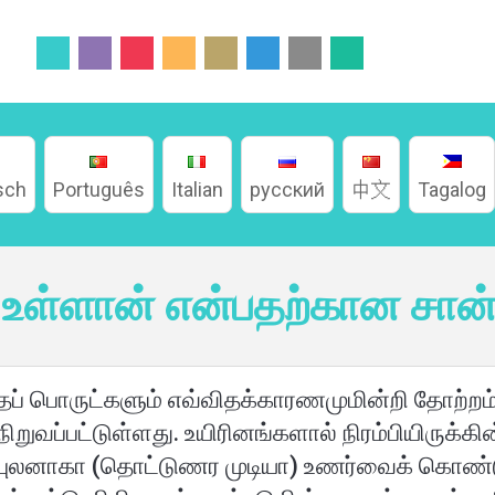
sch
Português
Italian
русский
中文
Tagalog
 உள்ளான் என்பதற்கான சான
தப் பொருட்களும் எவ்விதக்காரணமுமின்றி தோற்றம
ிறுவப்பட்டுள்ளது. உயிரினங்களால் நிரம்பியிருக்கி
ப் புலனாகா (தொட்டுணர முடியா) உணர்வைக் கொண்