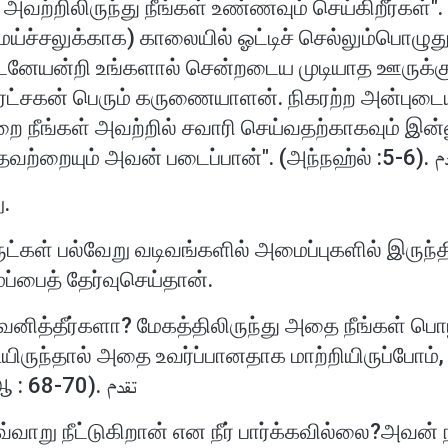
வற்றிலிருந்து நீங்கள் உண்ணவும் செய்கிறீர்கள்".
ேய்ச்சலுக்காக) காலையில் ஓட்டிச் செல்லும்பொழுது
்துடனேயன்றி உங்களால் சென்றடைய முடியாத ஊருக்
இரட்சகன் பெரும் கருணையாளன். நிகரற்ற அன்புட
நீங்கள் அவற்றில் சவாரி செய்வதற்காகவும் இன்
படைத்தான்) மேலும் நீங்கள் அறியாதவற்ற
ு.
ுட்கள் பல்வேறு வடிவங்களில் அமைப்புகளில் இருந்தி
ப்பைத் தேர்வுசெய்தான்.
கவனித்தீர்களா? மேகத்திலிருந்து அதை நீங்கள் பொ
ிருந்தால் அதை உவர்ப்பானதாக மாற்றியிருப்போம்,
செலுத்தமாட்டீர்களா?". (அல் வாகிஆ : 68-70). تقدم
்வாறு நீட்டுகிறான் என நீர் பார்க்கவில்லை?அவன்