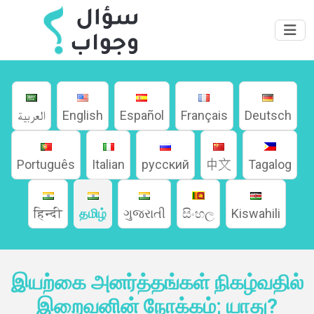
العربية
English
Español
Français
Deutsch
Português
Italian
русский
中文
Tagalog
हिन्दी
தமிழ்
ગુજરાતી
සිංහල
Kiswahili
இயற்கை அனர்த்தங்கள் நிகழ்வதில்
இறைவனின் நோக்கம்; யாது?