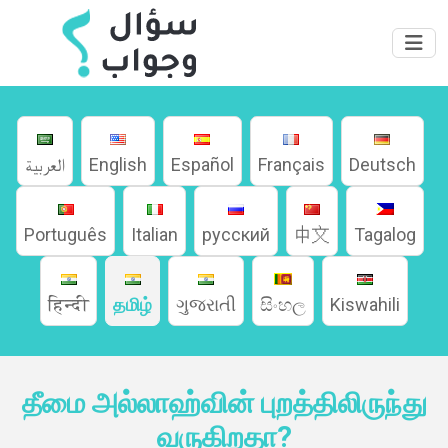
العربية
English
Español
Français
Deutsch
Português
Italian
русский
中文
Tagalog
வீடு
हिन्दी
தமிழ்
ગુજરાતી
සිංහල
Kiswahili
தீமை அல்லாஹ்வின் புறத்திலிருந்து
பற்றி
வருகிறதா?