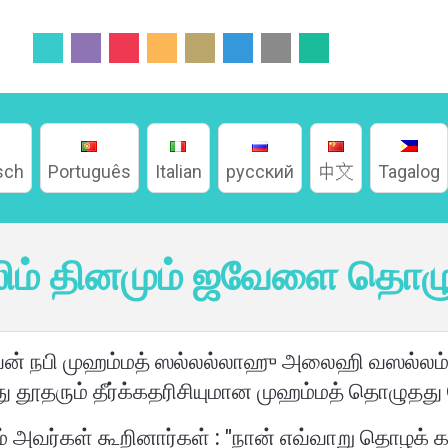
sch
Português
Italian
русский
中文
Tagalog
லிம் தினமும் ஜவேளை தொழ
அவன் நபி முஹம்மத் ஸல்லல்லாஹு அலைஹி வஸல்
ு தூதரும் தீர்க்கதரிசியுமான முஹம்மத் தொழுதத
வர்கள் கூறினார்கள் : "நான் எவ்வாறு தொழக் க