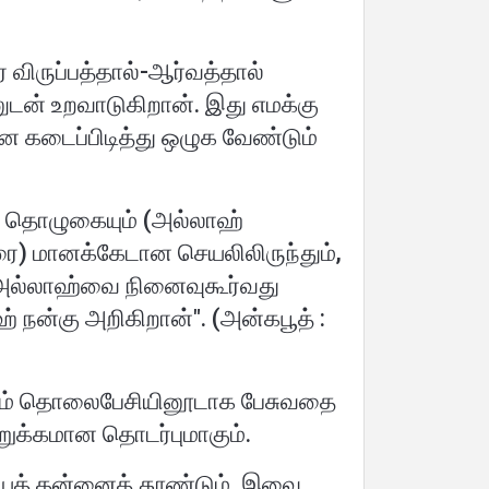
ர விருப்பத்தால்-ஆர்வத்தால்
ுடன் உறவாடுகிறான். இது எமக்கு
 கடைப்பிடித்து ஒழுக வேண்டும்
ாக, தொழுகையும் (அல்லாஹ்
ை) மானக்கேடான செயலிலிருந்தும்,
ம்) அல்லாஹ்வை நினைவுகூர்வது
் நன்கு அறிகிறான்". (அன்கபூத் :
னமும் தொலைபேசியினூடாக பேசுவதை
றுக்கமான தொடர்புமாகும்.
யத் தன்னைத் தூண்டும். இவை