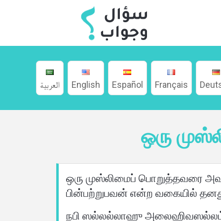
العربية
English
Español
Français
Deut
ஒரு முஸ்
வீடு
ஒரு முஸ்லிமைப் பொறுத்தவரை 
பற்றி
பின்பற்றுபவன் என்ற வகையில் தனத
மொழிகள்
நபி ஸல்லல்லாஹு அலைஹிவஸல்லம் அ