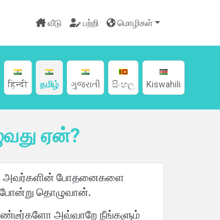
வீடு
பற்றி
மொழிகள்
हिन्दी
தமிழ்
ગુજરાતી
සිංහල
Kiswahili
ுவது ஏன்?
லம் அவர்களின் போதனைகளை
ு போன்று தொழுவான்.
ண்டீர்களோ அவ்வாறே நீங்களும்