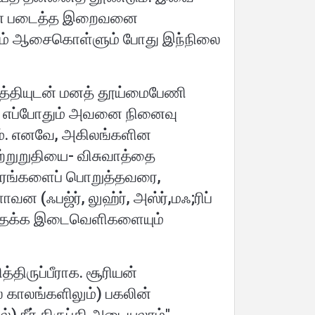
ன்னை படைத்த இறைவனை
லும் ஆசைகொள்ளும் போது இந்நிலை
த்தியுடன் மனத் தூய்மைபேணி
ி எப்போதும் அவனை நினைவு
ம். எனவே, அகிலங்களின
ற்றுறுதியை- விசுவாத்தை
நேரங்களைப் பொறுத்தவரை,
வன (ஃபஜ்ர், லுஹ்ர், அஸ்ர்,மஃ;ரிப்
டத்தக்க இடைவெளிகளையும்
்திருப்பீராக. சூரியன்
் காலங்களிலும்) பகலின்
 நீர் திருப்தி அடையலாம்".