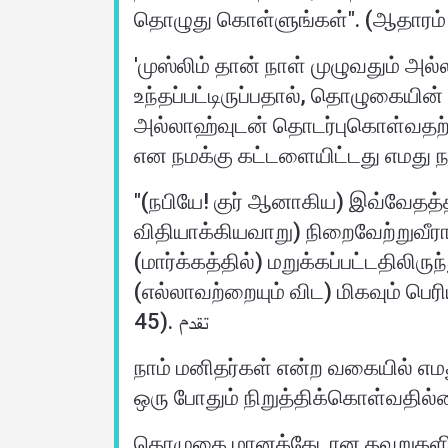
'முஸ்லிம் தான் நாள் முழுவதும் அல
உந்தப்பட்டிருப்பதால், தொழுகையி
அல்லாஹ்வுடன் தொடர்புகொள்வதற்க
என நமக்கு கட்டளையிட்டது எமது 
"(நபியே! குர் ஆனாகிய) இவ்வேதத்த
விதியாக்கியவாறு) நிறைவேற்றுவீ
(மார்க்கத்தில்) மறுக்கப்பட்டதிலி
(எல்லாவற்றையும் விட) மிகவும் பெ
45). تقدم
நாம் மனிதர்கள் என்ற வகையில் எ
ஒரு போதும் நிறுத்திக்கொள்வதில்
தொழுகை மானக்கேடான தவறுகளில் 