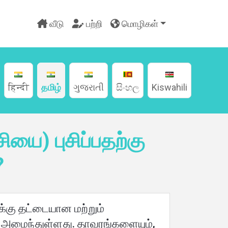
வீடு
பற்றி
மொழிகள்
हिन्दी
தமிழ்
ગુજરાતી
සිංහල
Kiswahili
யை) புசிப்பதற்கு
?
க்கு தட்டையான மற்றும்
 அமைந்துள்ளது. தாவரங்களையும்,