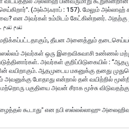
ள் விடயத்தில் அல்லாஹ் பின்வருமாறு கூறுகின்றான்
்கிறார்''. (அல்அஃராப் : 157). மேலும் அல்லாஹ் க
வை? என அவர்கள் உம்மிடம் கேட்கின்றனர். அதற்க
எனக் கூறுவீராக". (அல் மாஇதா : 4). تقدم تقدم
்கப்பட்டதாகும், தீயன அனைத்தும் தடைசெய்யப்
்லம் அவர்கள் ஒரு இறைவிசுவாசி உண்ணல் மற்றும்
்தினார்கள். அவர்கள் குறிப்பிடுகையில் : “ஆதமு
ளின் வயிறாகும். ஆதமுடைய மகனுக்கு தனது முதுக
வனுக்கு போதாது என்றால் தன் வயிற்றில் மூன்றி
மற்றொரு பகுதியை அவன் சீராக மூச்சு விடுவதற்கு
கிழைத்தல் கூடாது" என நபி ஸல்லல்லாஹு அலைஹிவஸ