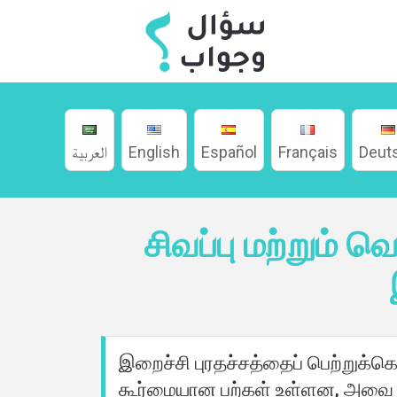
العربية
English
Español
Français
Deut
சிவப்பு மற்றும்
வீடு
பற்றி
இறைச்சி புரதச்சத்தைப் பெற்றுக்
மொழிகள்
கூர்மையான பற்கள் உள்ளன, அவை இ