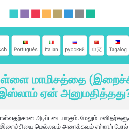
sch
Português
Italian
русский
中文
Tagalog
 வெள்ளை மாமிசத்தை (இறைச்சி
இஸ்லாம் ஏன் அனுமதித்தது
கொள்வதற்கான அடிப்படையாகும். மேலும் மனிதர்களு
றைச்சியை மெல்லவும் அரைக்கவும் ஏற்றாற் போல்