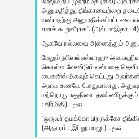
மேலும் நபி முஹம்மத் (ஸல்) அவர்க
அனுமதித்து, தீங்கானவற்றை தடைசெய
உண்பதற்கு அனுமதிக்கப்பட்டவை எ
ஆகவே நல்லவை அனைத்தும் அனுமதிக
மேலும் நபிஸல்லல்லாஹு அலைஹிவஸல
கொள்ள வேண்டும் என்பதை தெளிபடுத
பைகளில் மிகவும் கெட்டது அவர்க
அளவு உணவே போதுமானது. அதுவும் அ
மற்றொரு பகுதியை தண்ணீருக்கும் 
: திர்மிதி) . تقدم
"ஒருவர் தமக்கோ பிறருக்கோ தீங்
(ஆதாரம் : இப்னு மாஜா) . تقدم