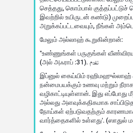
செத்தது, கொம்பால் குத்தப்பட்டுச
இவற்றில் உயிருடன் கண்டு) முறைப்ப
மேலும் அல்லாஹ் கூறுகின்றான்:
''உண்ணுங்கள் பருகுங்கள் வீண்விர
(அல் அஃராப் :31). تقدم
இப்னுல் கைய்யிம் ரஹிமஹுல்லாஹ் க
நன்மைபயக்கும் உணவு மற்றும் நீர
வழிகாட்டியுள்ளான். இது எப்போது 
அல்லது அளவுக்கதிகமாக சாப்பிடு
நோய்கள் ஏற்படுவதற்கும் காரணம