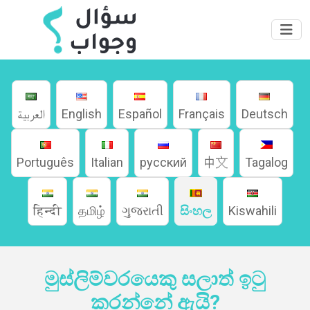
العربية
English
Español
Français
Deutsch
Português
Italian
русский
中文
Tagalog
हिन्दी
தமிழ்
ગુજરાતી
සිංහල
Kiswahili
ගෙදර
මුස්ලිම්වරයෙකු සලාත් ඉටු
ගැන
කරන්නේ ඇයි?