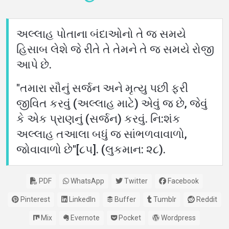
અલ્લાહ પોતાના બંદાઓનો તે જ સમયે
હિસાબ લેશે જે રીતે તે તેમને તે જ સમયે રોજી
આપે છે.
"તમારા સૌનું સર્જન અને મૃત્યુ પછી ફરી
જીવિત કરવું (અલ્લાહ માટે) એવું જ છે, જેવું
કે એક પ્રાણનું (સર્જન) કરવું. નિ:શંક
અલ્લાહ તઆલા બધું જ સાંભળવાવાળો,
જોવાવાળો છે"[૮૫]. (લુકમાન: ૨૮).
PDF
WhatsApp
Twitter
Facebook
Pinterest
LinkedIn
Buffer
Tumblr
Reddit
Mix
Evernote
Pocket
Wordpress