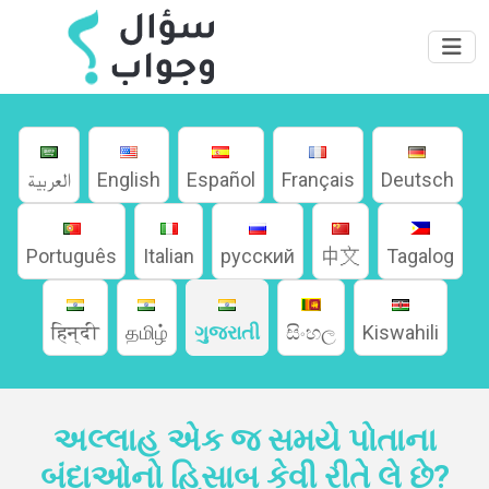
العربية
English
Español
Français
Deutsch
ઘર
Português
Italian
русский
中文
Tagalog
વિશે
हिन्दी
தமிழ்
ગુજરાતી
සිංහල
Kiswahili
ભાષાઓ
અલ્લાહ એક જ સમયે પોતાના
બંદાઓનો હિસાબ કેવી રીતે લે છે?