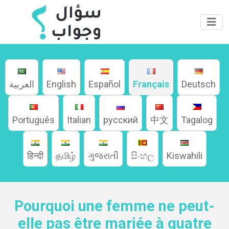
العربية
English
Español
Français
Deutsch
Português
Italian
русский
中文
Tagalog
Home
हिन्दी
தமிழ்
ગુજરાતી
සිංහල
Kiswahili
About
Pourquoi une femme ne peut-
elle pas être mariée à quatre
Languages