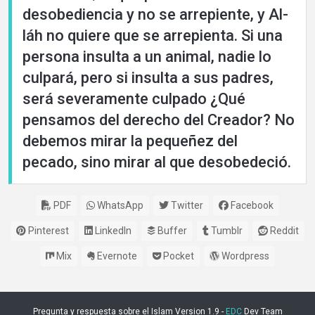
desobediencia y no se arrepiente, y Al-
láh no quiere que se arrepienta. Si una
persona insulta a un animal, nadie lo
culpará, pero si insulta a sus padres,
será severamente culpado ¿Qué
pensamos del derecho del Creador? No
debemos mirar la pequeñez del
pecado, sino mirar al que desobedeció.
PDF
WhatsApp
Twitter
Facebook
Pinterest
LinkedIn
Buffer
Tumblr
Reddit
Mix
Evernote
Pocket
Wordpress
Pregunta y respuesta sobre el Islam Version 1.9 -
EDC
Dev Team