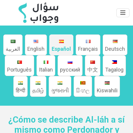
العربية
English
Español
Français
Deutsch
Hogar
Português
Italian
русский
中文
Tagalog
हिन्दी
தமிழ்
ગુજરાતી
සිංහල
Kiswahili
Acerca
de
¿Cómo se describe Al-láh a sí
Idiomas
mismo como Perdonador y