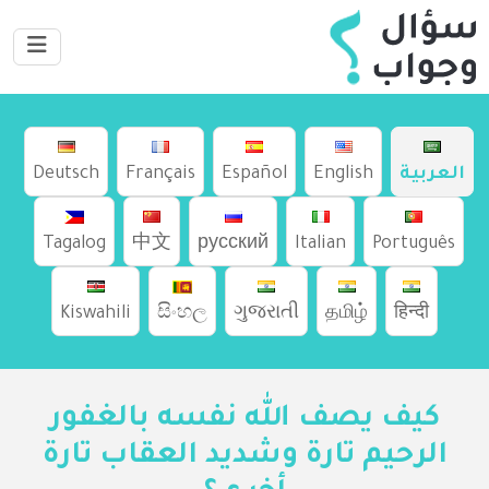
العربية
English
Español
Français
Deutsch
Tagalog
中文
русский
Italian
Português
Kiswahili
සිංහල
ગુજરાતી
தமிழ்
हिन्दी
كيف يصف الله نفسه بالغفور
الرحيم تارة وشديد العقاب تارة