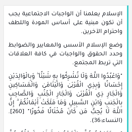
الإسلام يعلمنا أن الواجبات الاجتماعية يجب
أن تكون مبنية على أساس المودة واللطف
واحترام الآخرين.
وضع الإسلام الأسس والمعايير والضوابط
وحدد الحقوق والواجبات في كافة العلاقات
التي تربط المجتمع.
"وَاعْبُدُوا اللَّـهَ وَلَا تُشْرِكُوا بِهِ شَيْئًا ۖ وَبِالْوَالِدَيْنِ
إِحْسَانًا وَبِذِي الْقُرْبَىٰ وَالْيَتَامَىٰ وَالْمَسَاكِينِ
وَالْجَارِ ذِي الْقُرْبَىٰ وَالْجَارِ الْجُنُبِ وَالصَّاحِبِ
بِالْجَنبِ وَابْنِ السَّبِيلِ وَمَا مَلَكَتْ أَيْمَانُكُمْ ۗ إِنَّ
اللَّـهَ لَا يُحِبُّ مَن كَانَ مُخْتَالًا فَخُورًا"
[260]
.
(النساء:36)
.