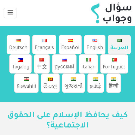
العربية
English
Español
Français
Deutsch
Tagalog
中文
русский
Italian
Português
Kiswahili
සිංහල
ગુજરાતી
தமிழ்
हिन्दी
كيف يحافظ الإسلام على الحقوق
الاجتماعية؟