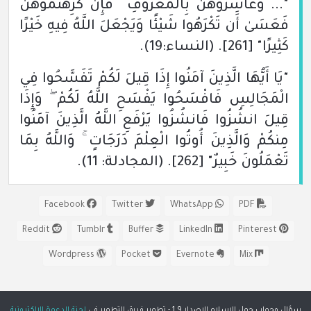
"... وَعَاشِرُوهُنَّ بِالْمَعْرُوفِ ۚ فَإِن كَرِهْتُمُوهُنَّ
فَعَسَىٰ أَن تَكْرَهُوا شَيْئًا وَيَجْعَلَ اللَّهُ فِيهِ خَيْرًا
كَثِيرًا"
[261]
.
(النساء:19)
.
"يَا أَيُّهَا الَّذِينَ آمَنُوا إِذَا قِيلَ لَكُمْ تَفَسَّحُوا فِي
الْمَجَالِسِ فَافْسَحُوا يَفْسَحِ اللَّهُ لَكُمْ ۖ وَإِذَا
قِيلَ انشُزُوا فَانشُزُوا يَرْفَعِ اللَّهُ الَّذِينَ آمَنُوا
مِنكُمْ وَالَّذِينَ أُوتُوا الْعِلْمَ دَرَجَاتٍ ۚ وَاللَّهُ بِمَا
تَعْمَلُونَ خَبِيرٌ"
[262]
.
(المجادلة: 11)
.
Facebook
Twitter
WhatsApp
PDF
Reddit
Tumblr
Buffer
LinkedIn
Pinterest
Wordpress
Pocket
Evernote
Mix
سؤال وجواب حول الإسلام الإصدار 1.9 - تطوير فريق التطوير في
لجنة الدعوة الإلكترونية