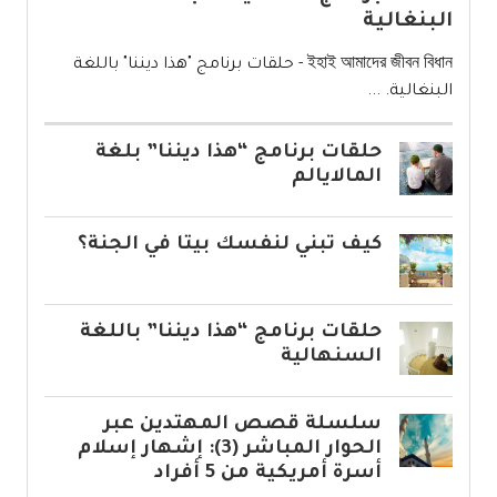
البنغالية
ইহাই আমাদের জীবন বিধান - حلقات برنامج "هذا ديننا" باللغة
البنغالية. ...
حلقات برنامج “هذا ديننا” بلغة
المالايالم
كيف تبني لنفسك بيتا في الجنة؟
حلقات برنامج “هذا ديننا” باللغة
السنهالية
سلسلة قصص المهتدين عبر
الحوار المباشر (3): إشهار إسلام
أسرة أمريكية من 5 أفراد