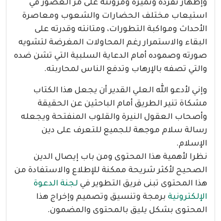
وإظهار تفرده وتميزه ومرونته على مر العصور في
استيعاب مختلف الحضارات والشعوب ومعاصرة
الأحداث ومواكبة التطورات، ومتانته وقدرته على
البقاء والاستمرار رغم المحاولات المغرضة لتشويه
صورته وصموده أمام الدعاية السلبية التي تشن ضده
والتي تصفه بالإرهاب وتدفع الناس لمحاربته.
وإني لأدعو الله العلي القدير أن يجعل هذا الكتاب
مشكاة تنير الطريق أمام الباحثين عن الحقيقة
وأصحاب العقول النيرة والقلوب المنفتحة ويجعله
رسالة سلام موجهة للجميع للتعرف على دين
الإسلام.
نظرا لأهمية هذا المحتوى ومن باب إيصال الدين
الصحيح لأكثر شريحة ممكنة للإطلاع والاستفادة من
هذا المحتوى تبنى فريق التطوير في
لجنة الدعوة
الإلكترونية
برمجة وتنسيق وتصميم وإخراج هذا
المحتوى بشكل يليق بالمحتوى والمضمون.