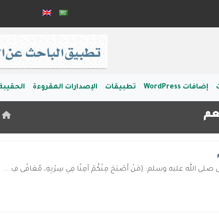
إضافات WordPress
تطبيقات
الإصدارات المقروءة
الحقيبة 
عم
ا
لله عليه وسلم: (مَنْ أَصْبَحَ مِنْكُمْ آمِنًا فِي سِرْبِهِ، مُعَافًى فِ ...