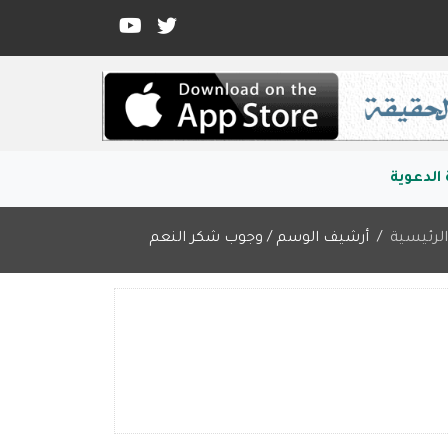
الدعوية
لرئيسية
أرشيف الوسم / وجوب شكر النعم