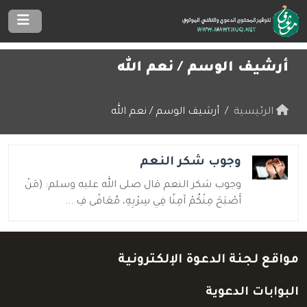
أرشيف الوسم /
نعم الله
الرئيسية
أرشيف الوسم / نعم الله
وجوب شكر النعم
وجوب شكر النعم قال صلى الله عليه وسلم: (مَنْ
أَصْبَحَ مِنْكُمْ آمِنًا فِي سِرْبِهِ، مُعَافًى فِ ...
مواقع لجنة الدعوة الإلكترونية
البوابات الدعوية