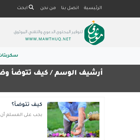
الرئيسية
اتصل بنا
من نحن
ابحث
سكربتات
أرشيف الوسم /
كيف تتوضأ وض
كيف تتوضأ؟
يجب على المسلم أن ي