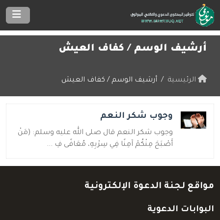
أرشيف الوسم /
كفاف العيش
الرئيسية
أرشيف الوسم / كفاف العيش
وجوب شكر النعم
وجوب شكر النعم قال صلى الله عليه وسلم: (مَنْ
أَصْبَحَ مِنْكُمْ آمِنًا فِي سِرْبِهِ، مُعَافًى فِ ...
مواقع لجنة الدعوة الإلكترونية
البوابات الدعوية