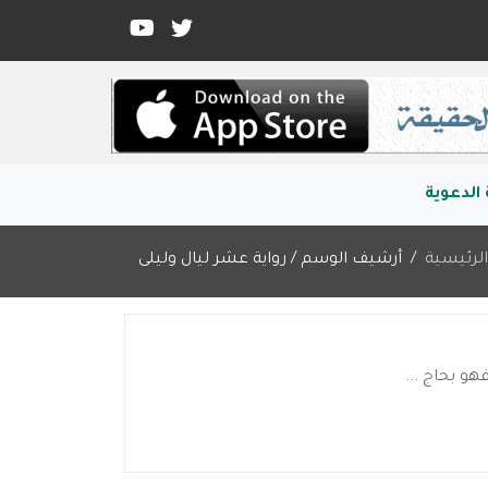
الدعوية
لرئيسية
أرشيف الوسم / رواية عشر ليال وليلى
هو بحاج ...