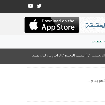
الدعوية
لرئيسية
أرشيف الوسم / الراجح في ليال عشر
هو بحاج ...