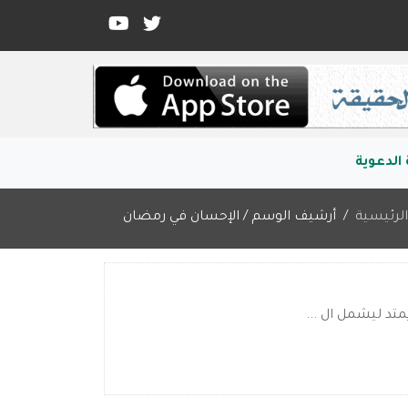
الدعوية
لرئيسية
أرشيف الوسم / الإحسان في رمضان
متد ليشمل ال ...