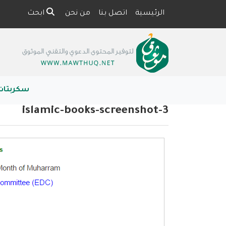
الرئيسية
اتصل بنا
من نحن
ابحث
سكربتات
islamic-books-screenshot-3