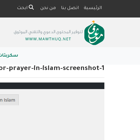
الرئيسية
اتصل بنا
من نحن
ابحث
سكربتات
for-prayer-in-islam-screenshot-1