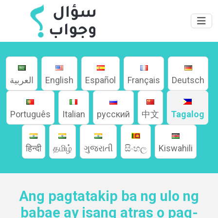
العربية
English
Español
Français
Deutsch
Português
Italian
русский
中文
Tagalog
हिन्दी
தமிழ்
ગુજરાતી
සිංහල
Kiswahili
Home
Ang pagtatakip ba ng ulo ng
About
babae ay isang atras o pag-