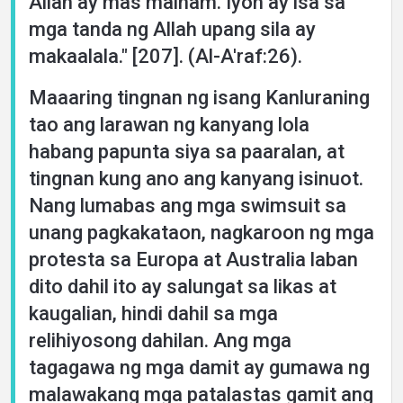
Allah ay mas mainam. Iyon ay isa sa
mga tanda ng Allah upang sila ay
makaalala." [207]. (Al-A'raf:26).
Maaaring tingnan ng isang Kanluraning
tao ang larawan ng kanyang lola
habang papunta siya sa paaralan, at
tingnan kung ano ang kanyang isinuot.
Nang lumabas ang mga swimsuit sa
unang pagkakataon, nagkaroon ng mga
protesta sa Europa at Australia laban
dito dahil ito ay salungat sa likas at
kaugalian, hindi dahil sa mga
relihiyosong dahilan. Ang mga
tagagawa ng mga damit ay gumawa ng
malawakang mga patalastas gamit ang