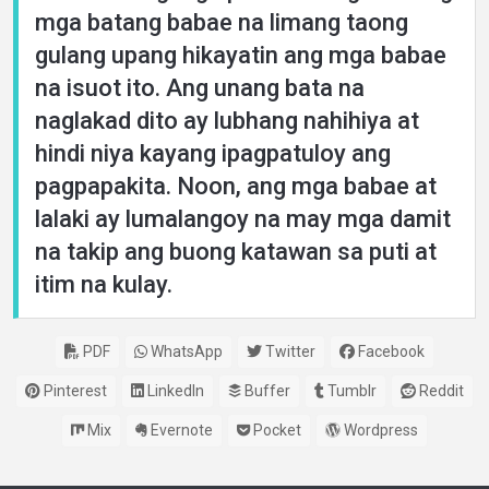
mga batang babae na limang taong
gulang upang hikayatin ang mga babae
na isuot ito. Ang unang bata na
naglakad dito ay lubhang nahihiya at
hindi niya kayang ipagpatuloy ang
pagpapakita. Noon, ang mga babae at
lalaki ay lumalangoy na may mga damit
na takip ang buong katawan sa puti at
itim na kulay.
PDF
WhatsApp
Twitter
Facebook
Pinterest
LinkedIn
Buffer
Tumblr
Reddit
Mix
Evernote
Pocket
Wordpress