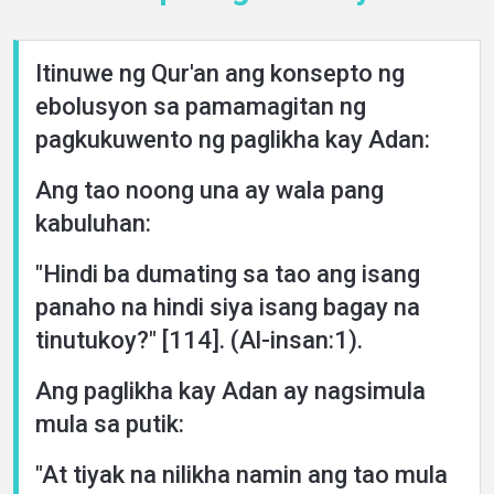
Itinuwe ng Qur'an ang konsepto ng
ebolusyon sa pamamagitan ng
Home
pagkukuwento ng paglikha kay Adan:
Ang tao noong una ay wala pang
About
kabuluhan:
Languages
"Hindi ba dumating sa tao ang isang
panaho na hindi siya isang bagay na
tinutukoy?" [114]. (Al-insan:1).
Ang paglikha kay Adan ay nagsimula
mula sa putik:
"At tiyak na nilikha namin ang tao mula