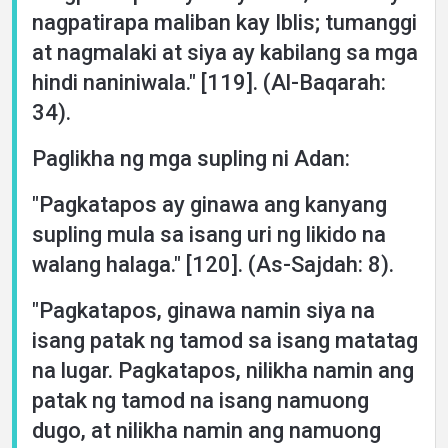
nagpatirapa maliban kay Iblis; tumanggi
at nagmalaki at siya ay kabilang sa mga
hindi naniniwala." [119]. (Al-Baqarah:
34).
Paglikha ng mga supling ni Adan:
"Pagkatapos ay ginawa ang kanyang
supling mula sa isang uri ng likido na
walang halaga." [120]. (As-Sajdah: 8).
"Pagkatapos, ginawa namin siya na
isang patak ng tamod sa isang matatag
na lugar. Pagkatapos, nilikha namin ang
patak ng tamod na isang namuong
dugo, at nilikha namin ang namuong