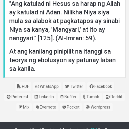
"Ang katulad ni Hesus sa harap ng Allah
ay katulad ni Adan. Nilikha Niya siya
mula sa alabok at pagkatapos ay sinabi
Niya sa kanya, 'Mangyari,' at ito ay
nangyari." [125]. (Al-Imran: 59).
At ang kanilang pinipilit na itanggi sa
teorya ng ebolusyon ay patunay laban
sa kanila.
PDF
WhatsApp
Twitter
Facebook
Pinterest
LinkedIn
Buffer
Tumblr
Reddit
Mix
Evernote
Pocket
Wordpress