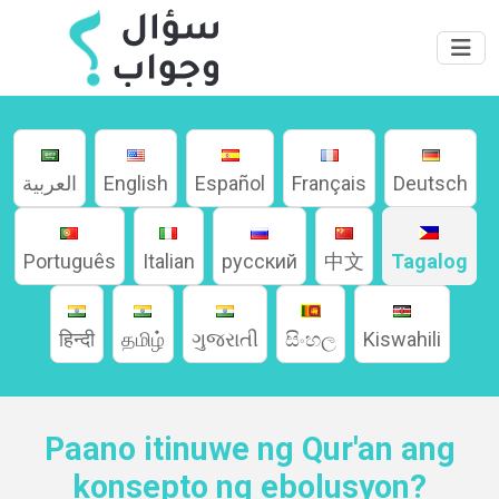
العربية
English
Español
Français
Deutsch
Português
Italian
русский
中文
Tagalog
हिन्दी
தமிழ்
ગુજરાતી
සිංහල
Kiswahili
Paano itinuwe ng Qur'an ang
konsepto ng ebolusyon?