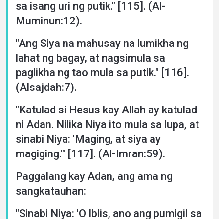
sa isang uri ng putik." [115]. (Al-
Muminun:12).
"Ang Siya na mahusay na lumikha ng
lahat ng bagay, at nagsimula sa
paglikha ng tao mula sa putik." [116].
(Alsajdah:7).
"Katulad si Hesus kay Allah ay katulad
ni Adan. Nilika Niya ito mula sa lupa, at
sinabi Niya: 'Maging, at siya ay
magiging.'" [117]. (Al-Imran:59).
Paggalang kay Adan, ang ama ng
sangkatauhan:
"Sinabi Niya: 'O Iblis, ano ang pumigil sa