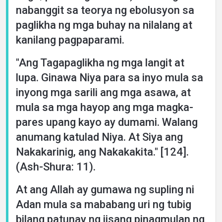
nabanggit sa teorya ng ebolusyon sa
paglikha ng mga buhay na nilalang at
kanilang pagpaparami.
"Ang Tagapaglikha ng mga langit at
lupa. Ginawa Niya para sa inyo mula sa
inyong mga sarili ang mga asawa, at
mula sa mga hayop ang mga magka-
pares upang kayo ay dumami. Walang
anumang katulad Niya. At Siya ang
Nakakarinig, ang Nakakakita." [124].
(Ash-Shura: 11).
At ang Allah ay gumawa ng supling ni
Adan mula sa mababang uri ng tubig
bilang patunay ng iisang pinagmulan ng