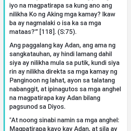
iyo na magpatirapa sa kung ano ang
nilikha Ko ng Aking mga kamay? Ikaw
ba ay nagmalaki o isa ka sa mga
mataas?'” [118]. (S:75).
Ang paggalang kay Adan, ang ama ng
sangkatauhan, ay hindi lamang dahil
siya ay nilikha mula sa putik, kundi siya
rin ay nilikha direkta sa mga kamay ng
Panginoon ng lahat, ayon sa talatang
nabanggit, at ipinagutos sa mga anghel
na magpatirapa kay Adan bilang
pagsunod sa Diyos.
"At noong sinabi namin sa mga anghel:
Magpatirapa kayo kay Adan, at sila ay