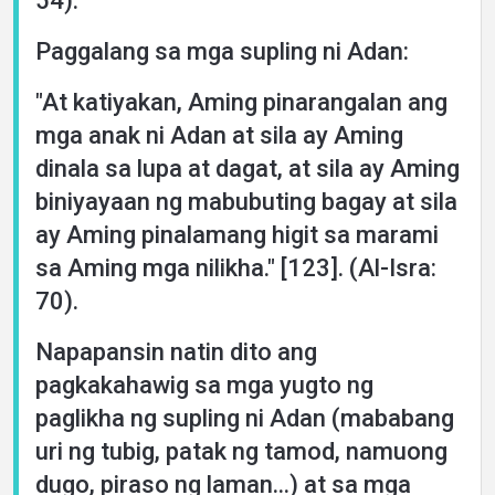
54).
Paggalang sa mga supling ni Adan:
"At katiyakan, Aming pinarangalan ang
mga anak ni Adan at sila ay Aming
dinala sa lupa at dagat, at sila ay Aming
biniyayaan ng mabubuting bagay at sila
ay Aming pinalamang higit sa marami
sa Aming mga nilikha." [123]. (Al-Isra:
70).
Napapansin natin dito ang
pagkakahawig sa mga yugto ng
paglikha ng supling ni Adan (mababang
uri ng tubig, patak ng tamod, namuong
dugo, piraso ng laman...) at sa mga