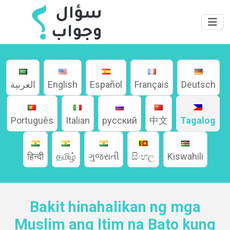
العربية
English
Español
Français
Deutsch
Home
Português
Italian
русский
中文
Tagalog
हिन्दी
தமிழ்
ગુજરાતી
සිංහල
Kiswahili
About
Languages
Bakit hinahalikan ng mga
Muslim ang Itim na Bato kung