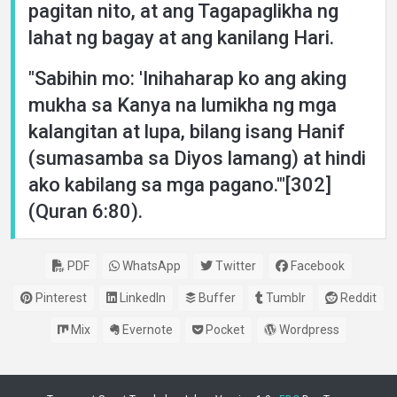
pagitan nito, at ang Tagapaglikha ng
lahat ng bagay at ang kanilang Hari.
"Sabihin mo: 'Inihaharap ko ang aking
mukha sa Kanya na lumikha ng mga
kalangitan at lupa, bilang isang Hanif
(sumasamba sa Diyos lamang) at hindi
ako kabilang sa mga pagano.'"[302]
(Quran 6:80).
PDF
WhatsApp
Twitter
Facebook
Pinterest
LinkedIn
Buffer
Tumblr
Reddit
Mix
Evernote
Pocket
Wordpress