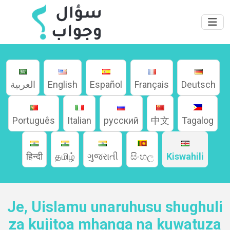
العربية
English
Español
Français
Deutsch
Português
Italian
русский
中文
Tagalog
Home
हिन्दी
தமிழ்
ગુજરાતી
සිංහල
Kiswahili
About
Je, Uislamu unaruhusu shughuli
Languages
za kujitoa mhanga na kuwatuza