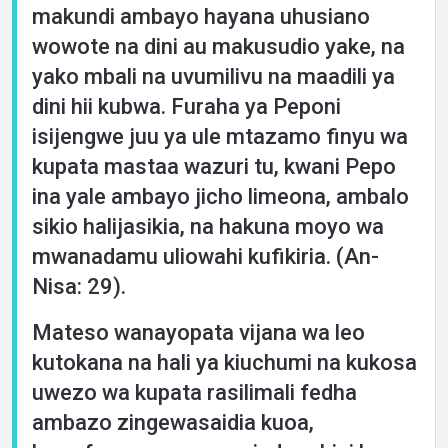
makundi ambayo hayana uhusiano
wowote na dini au makusudio yake, na
yako mbali na uvumilivu na maadili ya
dini hii kubwa. Furaha ya Peponi
isijengwe juu ya ule mtazamo finyu wa
kupata mastaa wazuri tu, kwani Pepo
ina yale ambayo jicho limeona, ambalo
sikio halijasikia, na hakuna moyo wa
mwanadamu uliowahi kufikiria. (An-
Nisa: 29).
Mateso wanayopata vijana wa leo
kutokana na hali ya kiuchumi na kukosa
uwezo wa kupata rasilimali fedha
ambazo zingewasaidia kuoa,