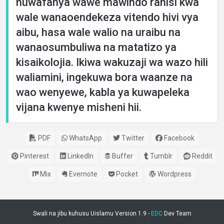
huwafanya wawe mawindo rahisi kwa
wale wanaoendekeza vitendo hivi vya
aibu, hasa wale walio na uraibu na
wanaosumbuliwa na matatizo ya
kisaikolojia. Ikiwa wakuzaji wa wazo hili
waliamini, ingekuwa bora waanze na
wao wenyewe, kabla ya kuwapeleka
vijana kwenye misheni hii.
PDF
WhatsApp
Twitter
Facebook
Pinterest
LinkedIn
Buffer
Tumblr
Reddit
Mix
Evernote
Pocket
Wordpress
Swali na jibu kuhusu Uislamu Version 1.9 -
EDC
Dev Team