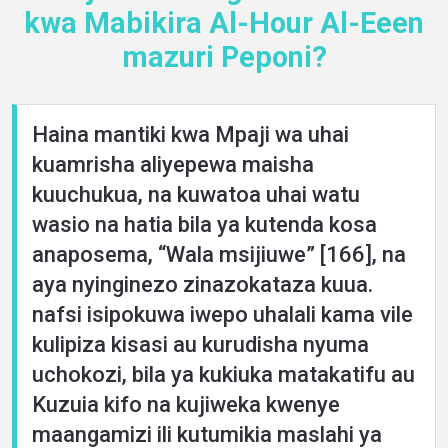
kwa Mabikira Al-Hour Al-Eeen
mazuri Peponi?
Haina mantiki kwa Mpaji wa uhai
kuamrisha aliyepewa maisha
kuuchukua, na kuwatoa uhai watu
wasio na hatia bila ya kutenda kosa
anaposema, “Wala msijiuwe” [166], na
aya nyinginezo zinazokataza kuua.
nafsi isipokuwa iwepo uhalali kama vile
kulipiza kisasi au kurudisha nyuma
uchokozi, bila ya kukiuka matakatifu au
Kuzuia kifo na kujiweka kwenye
maangamizi ili kutumikia maslahi ya