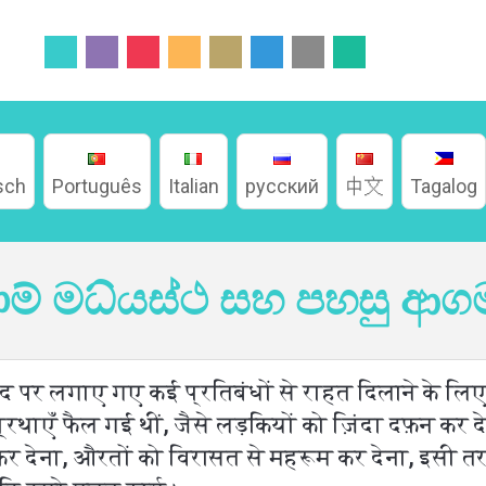
sch
Português
Italian
русский
中文
Tagalog
ාම් මධ්යස්ථ සහ පහසු ආග
ा खुद पर लगाए गए कई प्रतिबंधों से राहत दिलाने के ल
ाएँ फैल गई थीं, जैसे लड़कियों को ज़िंदा दफ़न कर देना
 देना, औरतों को विरासत से महरूम कर देना, इसी तरह