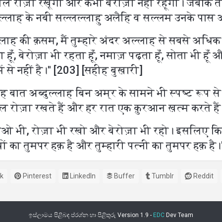
रे साल रोज़ा रखूँगा और कभी बेरोज़ा नहीं रहूँगा। जबकि त
 अल्लाह के नबी सल्लल्लाहु अलैहि व सल्लम उनके पा
लाह की क़सम, मैं तुम्हारे अंदर अल्लाह से सबसे अ
ता हूँ, बेरोज़ा भी रहता हूँ, नमाज़ पढ़ता हूँ, सोता भी ह
ं से नहीं है।'' [203] [सहीह बुख़ारी]
 बात अब्दुल्लाह बिन अम्र के सामने भी स्पष्ट रूप
 साल रोज़ा रखते हैं और हर रात एक क़ुरआन ख़त्म करते ह
 भी, रोज़ा भी रखो और बेरोज़ा भी रहो। इसलिए कि तुम्
ों का तुमपर हक़ है और तुम्हारी पत्नी का तुमपर हक़ है।
k
Pinterest
LinkedIn
Buffer
Tumblr
Reddit
ඉස්ලාමය පිළිබඳ ප්රශ්න හා පිළිතුරු Version 1.9 -
EDC
Dev Team