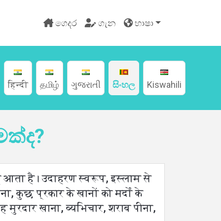
ගෙදර
ගැන
භාෂා
हिन्दी
தமிழ்
ગુજરાતી
සිංහල
Kiswahili
මක්ද?
िए आता है। उदाहरण स्वरूप, इस्लाम से
, कुछ प्रकार के खानों को मर्दों के
 मुरदार खाना, व्यभिचार, शराब पीना,