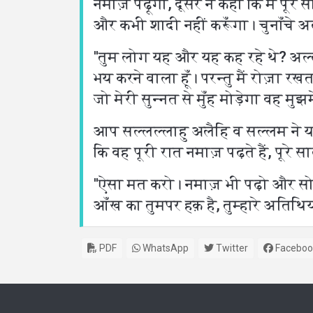
नमाज़ पढ़ूँगा, दूसरे ने कहा कि मैं पू
और कभी शादी नहीं करूँगा। चुनाँचे
''तुम लोग यह और यह कह रहे थे? अल्
भय करने वाला हूँ। परन्तु मैं रोज़ा रख
जो मेरी सुन्नत से मुँह मोड़ेगा वह मुझमे
आप सल्लल्लाहु अलैहि व सल्लम ने यह
कि वह पूरी रात नमाज़ पढ़ते हैं, पूरे
''ऐसा मत करो। नमाज़ भी पढ़ो और सोओ
आँख का तुमपर हक़ है, तुम्हारे अतिथिय
PDF
WhatsApp
Twitter
Faceboo