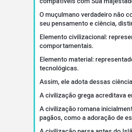
compatíveis com Sua majestad
Languages
O muçulmano verdadeiro não co
seu pensamento e ciência, disti
Elemento civilizacional: repres
comportamentais.
Elemento material: representado
tecnológicas.
Assim, ele adota dessas ciênci
A civilização grega acreditava
A civilização romana inicialment
pagãos, como a adoração de est
A civilização persa antes do Isl