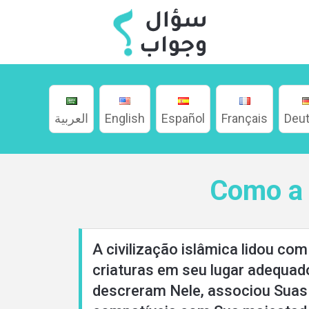
العربية
English
Español
Français
Deu
Como a 
Home
A civilização islâmica lidou co
criaturas em seu lugar adequad
About
descreram Nele, associou Suas 