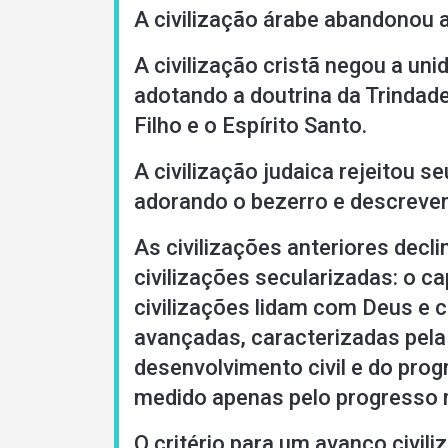
A civilização árabe abandonou a
A civilização cristã negou a un
adotando a doutrina da Trindade
Filho e o Espírito Santo.
A civilização judaica rejeitou s
adorando o bezerro e descreve
As civilizações anteriores decl
civilizações secularizadas: o 
civilizações lidam com Deus e c
avançadas, caracterizadas pela 
desenvolvimento civil e do progr
medido apenas pelo progresso m
O critério para um avanço civil