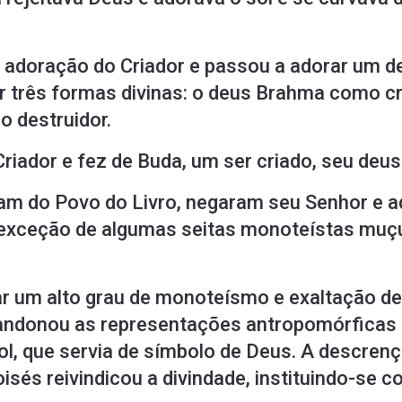
a adoração do Criador e passou a adorar um de
 três formas divinas: o deus Brahma como cr
o destruidor.
 Criador e fez de Buda, um ser criado, seu deus
ram do Povo do Livro, negaram seu Senhor e 
m exceção de algumas seitas monoteístas mu
çar um alto grau de monoteísmo e exaltação d
andonou as representações antropomórficas
ol, que servia de símbolo de Deus. A descrenç
sés reivindicou a divindade, instituindo-se c