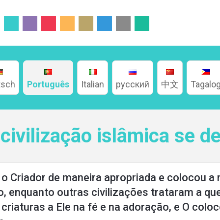
tsch
Português
Italian
русский
中文
Tagalo
civilização islâmica se d
m o Criador de maneira apropriada e colocou a 
o, enquanto outras civilizações trataram a qu
criaturas a Ele na fé e na adoração, e O col