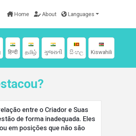
Home
About
Languages
g
हिन्दी
தமிழ்
ગુજરાતી
සිංහල
Kiswahili
estacou?
relação entre o Criador e Suas
estão de forma inadequada. Eles
ocou em posições que não são