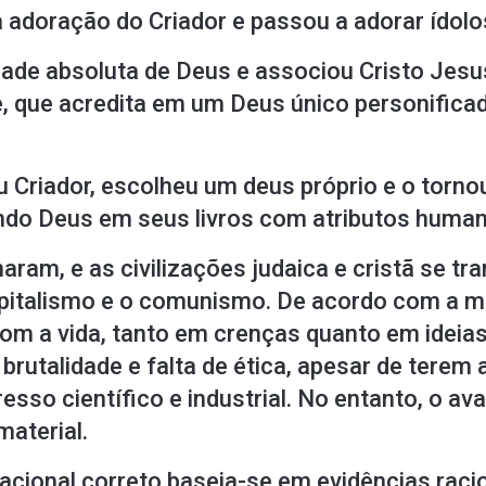
 adoração do Criador e passou a adorar ídolo
idade absoluta de Deus e associou Cristo Jesu
, que acredita em um Deus único personificad
eu Criador, escolheu um deus próprio e o torn
ndo Deus em seus livros com atributos huma
inaram, e as civilizações judaica e cristã se
capitalismo e o comunismo. De acordo com a 
om a vida, tanto em crenças quanto em ideias
brutalidade e falta de ética, apesar de terem 
esso científico e industrial. No entanto, o av
aterial.
izacional correto baseia-se em evidências ra