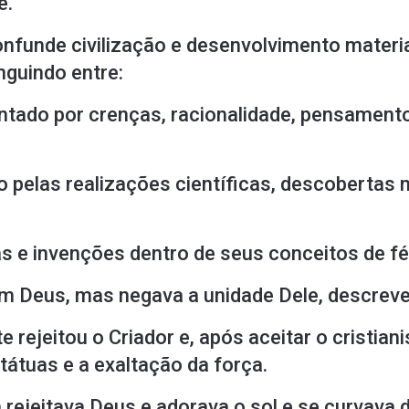
e.
nfunde civilização e desenvolvimento mater
nguindo entre:
entado por crenças, racionalidade, pensamento
 pelas realizações científicas, descobertas 
as e invenções dentro de seus conceitos de 
 em Deus, mas negava a unidade Dele, descre
e rejeitou o Criador e, após aceitar o cristi
átuas e a exaltação da força.
ã rejeitava Deus e adorava o sol e se curvava d