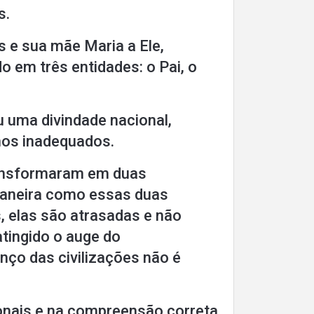
s.
s e sua mãe Maria a Ele,
o em três entidades: o Pai, o
ou uma divindade nacional,
nos inadequados.
 transformaram em duas
maneira como essas duas
, elas são atrasadas e não
atingido o auge do
anço das civilizações não é
cionais e na compreensão correta