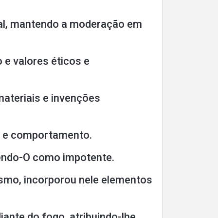
ial, mantendo a moderação em
 e valores éticos e
materiais e invenções
fé e comportamento.
vendo-O como impotente.
anismo, incorporou nele elementos
iante do fogo, atribuindo-lhe