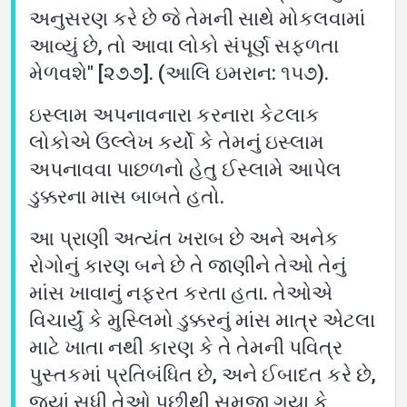
અનુસરણ કરે છે જે તેમની સાથે મોકલવામાં
આવ્યું છે, તો આવા લોકો સંપૂર્ણ સફળતા
મેળવશે" [૨૭૭]. (આલિ ઇમરાન: ૧૫૭).
ઇસ્લામ અપનાવનારા કરનારા કેટલાક
લોકોએ ઉલ્લેખ કર્યો કે તેમનું ઇસ્લામ
અપનાવવા પાછળનો હેતુ ઈસ્લામે આપેલ
ડુક્કરના માસ બાબતે હતો.
આ પ્રાણી અત્યંત ખરાબ છે અને અનેક
રોગોનું કારણ બને છે તે જાણીને તેઓ તેનું
માંસ ખાવાનું નફરત કરતા હતા. તેઓએ
વિચાર્યું કે મુસ્લિમો ડુક્કરનું માંસ માત્ર એટલા
માટે ખાતા નથી કારણ કે તે તેમની પવિત્ર
પુસ્તકમાં પ્રતિબંધિત છે, અને ઈબાદત કરે છે,
જ્યાં સુધી તેઓ પછીથી સમજી ગયા કે