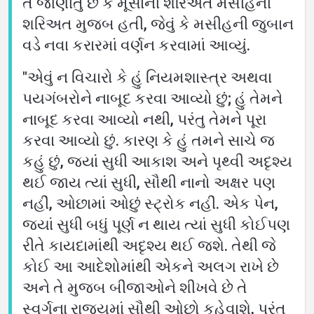
તે જાણીતું છે કે મૂસાની શરિઅત મસીહની
શરિઅત મુજબ હતી, જેવું કે મસીહની જુબાન
વડે નવા કરારમાં વર્ણન કરવામાં આવ્યું.
"એવું ન વિચારો કે હું નિયમશાસ્ત્ર અથવા
પયગંબરોને નાબૂદ કરવા આવ્યો છું; હું તેમને
નાબૂદ કરવા આવ્યો નથી, પરંતુ તેમને પૂરા
કરવા આવ્યો છું. કારણ કે હું તમને સાચે જ
કહું છું, જ્યાં સુધી આકાશ અને પૃથ્વી અદૃશ્ય
થઈ જાય ત્યાં સુધી, સૌથી નાનો અક્ષર પણ
નહીં, ઓછામાં ઓછું સ્ટ્રોક નહીં. એક પેન,
જ્યાં સુધી બધું પૂર્ણ ન થાય ત્યાં સુધી કોઈપણ
રીતે કાયદામાંથી અદૃશ્ય થઈ જશે. તેથી જે
કોઈ આ આદેશોમાંથી એકને અલગ રાખે છે
અને તે મુજબ બીજાઓને શીખવે છે તે
સ્વર્ગના રાજ્યમાં સૌથી ઓછો કહેવાશે, પરંતુ