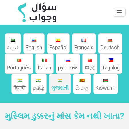
العربية
English
Español
Français
Deutsch
Português
Italian
русский
中文
Tagalog
हिन्दी
தமிழ்
ગુજરાતી
සිංහල
Kiswahili
મુસ્લિમ ડુક્કરનું માંસ કેમ નથી ખાતા?
ઘર