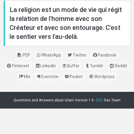
La religion est un mode de vie qui régit
la relation de l'homme avec son
Créateur et avec son entourage. C'est
le sentier vers l'au-delà.
PDF
WhatsApp
Twitter
Facebook
Pinterest
LinkedIn
Buffer
Tumblr
Reddit
Mix
Evernote
Pocket
Wordpress
Questions and Answers about Islam Version 1.9 -
EDC
Dev Team