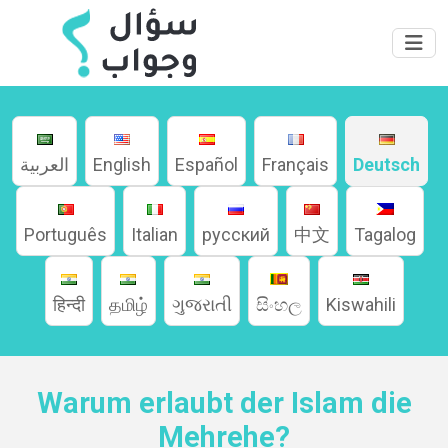
العربية
English
Español
Français
Deutsch
Português
Italian
русский
中文
Tagalog
हिन्दी
தமிழ்
ગુજરાતી
සිංහල
Kiswahili
Warum erlaubt der Islam die
Home
Mehrehe?