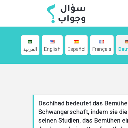
العربية
English
Español
Français
Deu
Home
Dschihad bedeutet das Bemühen,
Schwangerschaft, indem sie di
seinen Studien, das Bemühen ein
About