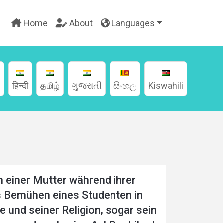
Home
About
Languages
g
हिन्दी
தமிழ்
ગુજરાતી
සිංහල
Kiswahili
 einer Mutter während ihrer
s Bemühen eines Studenten in
 und seiner Religion, sogar sein