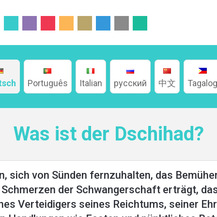
tsch
Português
Italian
русский
中文
Tagalo
Was ist der Dschihad?
 sich von Sünden fernzuhalten, das Bemühen
e Schmerzen der Schwangerschaft erträgt, da
es Verteidigers seines Reichtums, seiner Ehre