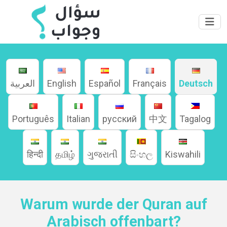
العربية
English
Español
Français
Deutsch
Home
Português
Italian
русский
中文
Tagalog
हिन्दी
தமிழ்
ગુજરાતી
සිංහල
Kiswahili
About
Languages
Warum wurde der Quran auf
Arabisch offenbart?