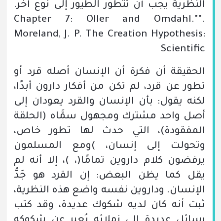
النظرية يجب أن تتطور الطيور إلى نوع آخر.
Oller and Omdahl."
"Chapter 7:
.
Moreland, J. P.
The Creation Hypothesis:
Scientific
الحقيقة أن فكرة أن الإنسان أصله قرد أو
تطور عن قرد، لم تكن من أفكار دارون أبدًا،
لكنه يقول:
بأن الإنسان والقرد يعودان إلى
أصل واحد مشترك ومجهول سمَّاه
(الحلقة
المفقودة)
، التي حدث لها تطور خاص،
وتحولت إلى إنسان، )ومع المسلمون
يرفضون كلام داروين تمامًا
(، )
،
إلا أنه لم
يقل كما يظن البعض:
إن القرد هو جَدُّ
الإنسان. وداروين نفسه واضع هذه النظرية،
ثبت أنه كان لديه شكوك عديدة، وقد كتب
رسائل عديدة إلى زملائه يُعبر عن شكوكه