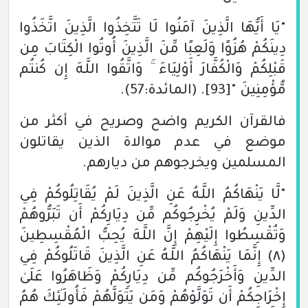
"يَا أَيُّهَا الَّذِينَ آمَنُوا لَا تَتَّخِذُوا الَّذِينَ اتَّخَذُوا
دِينَكُمْ هُزُوًا وَلَعِبًا مِّنَ الَّذِينَ أُوتُوا الْكِتَابَ مِن
قَبْلِكُمْ وَالْكُفَّارَ أَوْلِيَاءَ ۚ وَاتَّقُوا اللَّـهَ إِن كُنتُم
مُّؤْمِنِينَ "
[93]
.
(المائدة:57)
.
فالقرآن الكريم واضح وصريح في أكثر من
موضع في عدم موالاة الذين يقاتلون
المسلمين ويخرجوهم من ديارهم.
"لَّا يَنْهَاكُمُ اللَّـهُ عَنِ الَّذِينَ لَمْ يُقَاتِلُوكُمْ فِي
الدِّينِ وَلَمْ يُخْرِجُوكُم مِّن دِيَارِكُمْ أَن تَبَرُّوهُمْ
وَتُقْسِطُوا إِلَيْهِمْ إِنَّ اللَّـهَ يُحِبُّ الْمُقْسِطِينَ
(٨)
إِنَّمَا يَنْهَاكُمُ اللَّـهُ عَنِ الَّذِينَ قَاتَلُوكُمْ فِي
الدِّينِ وَأَخْرَجُوكُم مِّن دِيَارِكُمْ وَظَاهَرُوا عَلَىٰ
إِخْرَاجِكُمْ أَن تَوَلَّوْهُمْ وَمَن يَتَوَلَّهُمْ فَأُولَـٰئِكَ هُمُ