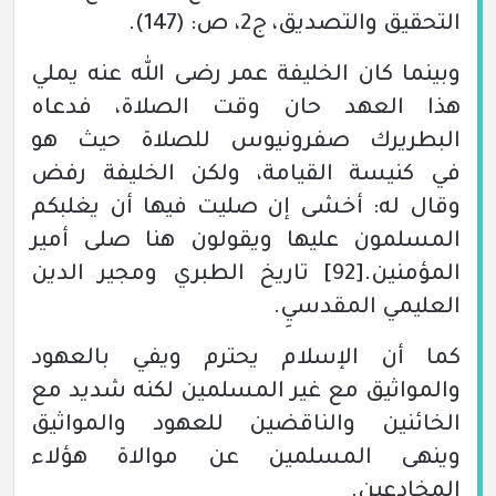
التحقيق والتصديق، ج2،
ص:
(147)
.
وبينما كان الخليفة عمر رضى الله عنه يملي
هذا العهد حان وقت الصلاة، فدعاه
البطريرك صفرونيوس للصلاة حيث هو
في كنيسة القيامة،
ولكن الخليفة رفض
وقال له:
أخشى إن صليت فيها أن يغلبكم
المسلمون عليها ويقولون هنا صلى أمير
المؤمنين.
[92]
تاريخ الطبري ومجير الدين
العليمي المقدسيِ.
كما أن الإسلام يحترم ويفي بالعهود
والمواثيق مع غير المسلمين لكنه شديد مع
الخائنين والناقضين للعهود والمواثيق
وينهى المسلمين عن موالاة هؤلاء
المخادعين.