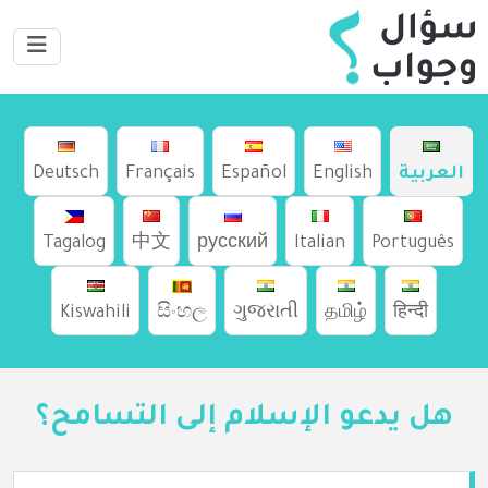
العربية
English
Español
Français
Deutsch
Tagalog
中文
русский
Italian
Português
Kiswahili
සිංහල
ગુજરાતી
தமிழ்
हिन्दी
هل يدعو الإسلام إلى التسامح؟