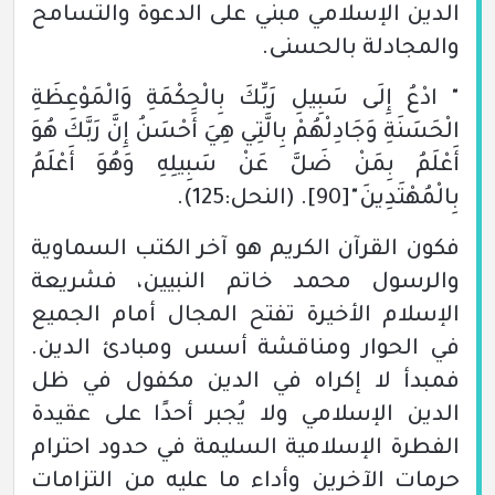
الدين الإسلامي مبني على الدعوة والتسامح
والمجادلة بالحسنى.
" ادْعُ إِلَى سَبِيلِ رَبِّكَ بِالْحِكْمَةِ وَالْمَوْعِظَةِ
الْحَسَنَةِ وَجَادِلْهُمْ بِالَّتِي هِيَ أَحْسَنُ إِنَّ رَبَّكَ هُوَ
أَعْلَمُ بِمَنْ ضَلَّ عَنْ سَبِيلِهِ وَهُوَ أَعْلَمُ
بِالْمُهْتَدِينَ"
[90]
.
(النحل:125)
.
فكون القرآن الكريم هو آخر الكتب السماوية
والرسول محمد خاتم النبيين، فشريعة
الإسلام الأخيرة تفتح المجال أمام الجميع
في الحوار ومناقشة أسس ومبادئ الدين.
فمبدأ لا إكراه في الدين مكفول في ظل
الدين الإسلامي ولا يُجبر أحدًا على عقيدة
الفطرة الإسلامية السليمة في حدود احترام
حرمات الآخرين وأداء ما عليه من التزامات