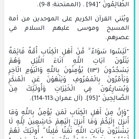
الظَّالِمُونَ "
[94]
.
(الممتحنة: 8-9)
.
ويُثني القرآن الكريم على الموحدين من أمة
المسيح وموسى عليهم السلام في
عصرهم.
"لَيْسُوا سَوَاءً ۗ مِّنْ أَهْلِ الْكِتَابِ أُمَّةٌ قَائِمَةٌ
يَتْلُونَ آيَاتِ اللَّـهِ آنَاءَ اللَّيْلِ وَهُمْ
يَسْجُدُونَ
(١١٣)
يُؤْمِنُونَ بِاللَّـهِ وَالْيَوْمِ الْآخِرِ
وَيَأْمُرُونَ بِالْمَعْرُوفِ وَيَنْهَوْنَ عَنِ الْمُنكَرِ
وَيُسَارِعُونَ فِي الْخَيْرَاتِ وَأُولَـٰئِكَ مِنَ
الصَّالِحِينَ "
[95]
.
(آل عمران:113-114)
.
"وَإِنَّ مِنْ أَهْلِ الْكِتَابِ لَمَن يُؤْمِنُ بِاللَّـهِ وَمَا
أُنزِلَ إِلَيْكُمْ وَمَا أُنزِلَ إِلَيْهِمْ خَاشِعِينَ لِلَّـهِ لَا
يَشْتَرُونَ بِآيَاتِ اللَّـهِ ثَمَنًا قَلِيلًا ۗ أُولَـٰئِكَ لَهُمْ