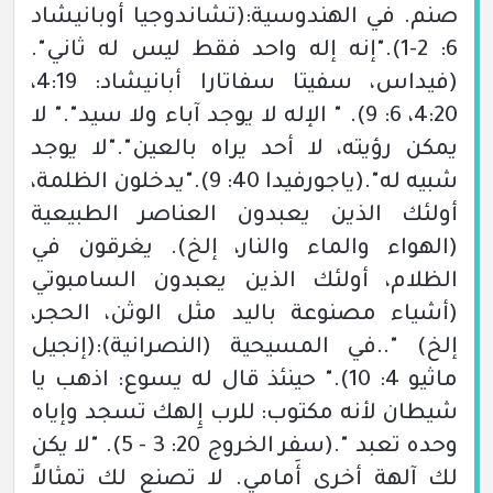
صنم.
في الهندوسية:
(تشاندوجيا أوبانيشاد
6: 2-1)
."إنه إله واحد فقط ليس له ثاني".
(فيداس،
سفيتا سفاتارا أبانيشاد:
4:19،
20،
4:
6:
9)
. " الإله لا يوجد آباء ولا سيد"." لا
يمكن رؤيته، لا أحد يراه بالعين"."لا يوجد
شبيه له".
(ياجورفيدا 40: 9)
."يدخلون الظلمة،
أولئك الذين يعبدون العناصر الطبيعية
(الهواء والماء والنار، إلخ)
. يغرقون في
الظلام، أولئك الذين يعبدون السامبوتي
(أشياء مصنوعة باليد مثل الوثن، الحجر،
إلخ)
"..في المسيحية
(النصرانية)
:
(إنجيل
ماثيو 4: 10)
.
" حينئذ قال له يسوع:
اذهب يا
شيطان لأنه مكتوب: للرب إِلهك تسجد وإياه
وحده تعبد ".
(سفر الخروج 20: 3 - 5)
. "لا يكن
لك آلهة أخرى أَمامي. لا تصنع لك تمثالاً