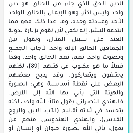
الدين الحق الذي جاء من الخالق هو دين
واحد وليس أكثر، وهو الإيمان بالخالق الواحد
الأحد وعبادته وحده، وما عدا ذلك فهو مما
ابتدعه البشر. إنه يكفي لأن نقوم بزيارة لدولة
الهند على سبيل المثال،
ونقول بين
الجماهير:
الخالق الإله واحد،
لأجاب الجميع
وبصوت واحد:
نعم، نعم الخالق واحد. وهذا
فعلاً ما هو مكتوب في كتبهم
[89]
، لكنهم
يختلفون ويتعاركون،
وقد يذبح بعضهم
البعض على نقطة أساسية وهي:
الصورة
والهيئة التي يأتي بها الله إلى الأرض.
فالهندي النصراني يقول مثلاً:
الله واحد، لكنه
يتجسد في ثلاثة أقانيم
(الآب، الابن والروح
القدس)
،
والهندي الهندوسي منهم من
يقول:
يأتي الله بصورة حيوان أو إنسان أو