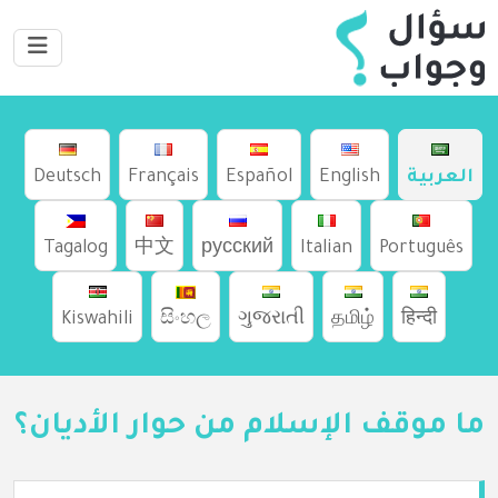
العربية
English
Español
Français
Deutsch
Tagalog
中文
русский
Italian
Português
Kiswahili
සිංහල
ગુજરાતી
தமிழ்
हिन्दी
ما موقف الإسلام من حوار الأديان؟