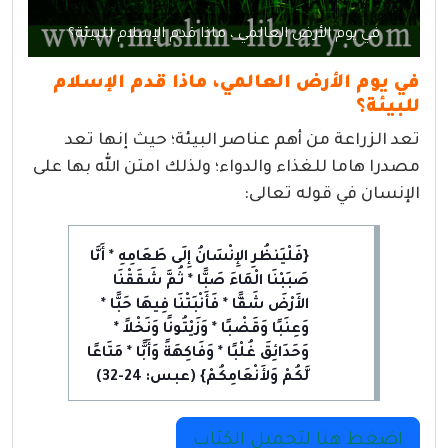
في يوم الأرض العالمي ، ماذا قدم الإسلام للبيئة؟
في يوم الأرض العالمي، ماذا قدم الإسلام
للبيئة؟
تعد الزراعة من أهم عناصر البيئة؛ حيث إنها تعد
مصدرا هاما للغذاء والدواء؛ ولذلك امتن الله بها على
الإنسان في قوله تعالى:
{فَلْيَنظُرِ الإِنْسَانُ إِلَى طَعَامِهِ * أَنَّا
صَبَبْنَا الْمَاءَ صَبًّا * ثُمَّ شَقَقْنَا
الأَرْضَ شَقًّا * فَأَنْبَتْنَا فِيهَا حَبًّا *
وَعِنَبًا وَقَضْبًا * وَزَيْتُونًا وَنَخْلاً *
وَحَدَائِقَ غُلْبًا * وَفَاكِهَةً وَأَبًّا * مَتَاعًا
لَّكُمْ وَلأَنْعَامِكُمْ} (عبس: 24-32)
اضغط هنا لتحميل الكتاب