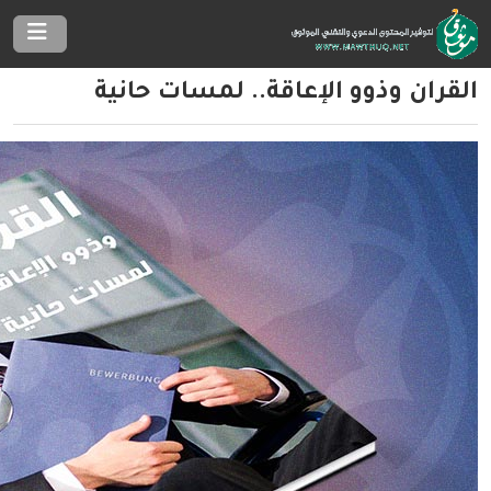
القرآن وذوو الإعاقة.. لمسات حانية