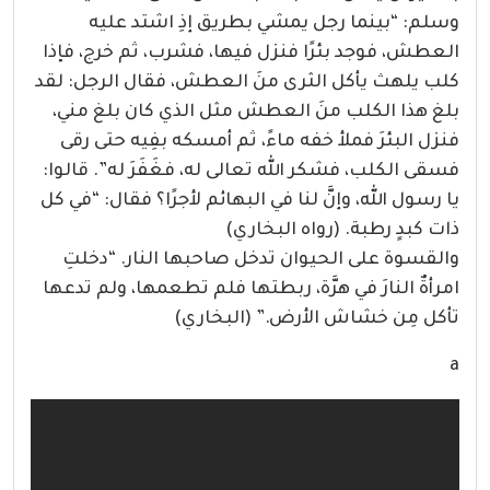
وسلم: “بينما رجل يمشي بطريق إذِ اشتد عليه
العطش، فوجد بئرًا فنزل فيها، فشرب، ثم خرج، فإذا
كلب يلهث يأكل الثرى منَ العطش، فقال الرجل: لقد
بلغ هذا الكلب منَ العطش مثل الذي كان بلغ مني،
فنزل البئرَ فملأ خفه ماءً، ثم أمسكه بفِيه حتى رقى
فسقى الكلب، فشكر الله تعالى له، فغَفَرَ له”. قالوا:
يا رسول الله، وإنَّ لنا في البهائم لأجرًا؟ فقال: “في كل
ذات كبدٍ رطبة. (رواه البخاري)
والقسوة على الحيوان تدخل صاحبها النار. “دخلتِ
امرأةٌ النارَ في هرَّة، ربطتها فلم تطعمها، ولم تدعها
تأكل مِن خشاش الأرض.” (البخاري)
a