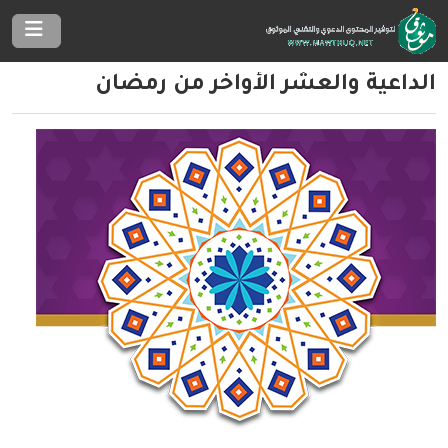
الداعية والعشر الأواخر من رمضان