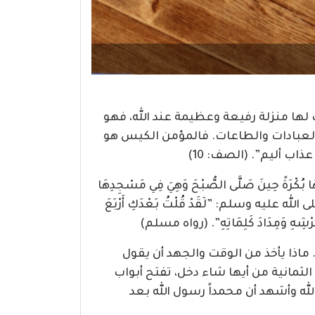
ك لها منزلة رفيعة وعظيمة عند الله، فهو
العبادات والطاعات. فالمؤمن الكيس هو
اب أليم”. (الصف: 10)
رَةً حِينَ صَلَّى الصُّبْحَ وَهِيَ فِي مَسْجِدِهَا
يُّ صلى الله عليه وسلم: ‏”‏لَقَدْ قُلْتُ بَعْدَكِ أَرْبَعَ
نَةَ عَرْشِهِ وَمِدَادَ كَلِمَاتِهِ‏”. (رواه مسلم)
 ماذا يأخذ من الوقت والجهد أن يقول
 الثمانية من أيها شاء دخل، تفتح أبواب
الله وأشهد أن محمداً رسول الله بعد