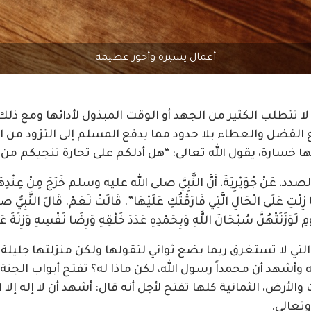
أعمال يسيرة وأجور عظيمة
لا تتطلب الكثير من الجهد أو الوقت المبذول لأدائها ومع ذل
الفضل والعطاء بلا حدود مما يدفع المسلم إلى التزود من 
يها خسارة، يقول الله تعالى: “هل أدلكم على تجارة تنجيكم من عذ
وَيْرِيَةَ، أَنَّ النَّبِيَّ صلى الله عليه وسلم خَرَجَ مِنْ عِنْدِهَا بُكْ
َا زِلْتِ عَلَى الْحَالِ الَّتِي فَارَقْتُكِ عَلَيْهَا”‏.‏ قَالَتْ نَعَمْ.‏ قَالَ النَّبِ
َوْمِ لَوَزَنَتْهُنَّ سُبْحَانَ اللَّهِ وَبِحَمْدِهِ عَدَدَ خَلْقِهِ وَرِضَا نَفْسِهِ وَزِ
لتي لا تستغرق ربما بضع ثواني لتقولها ولكن منزلتها جليلة.
له وأشهد أن محمداً رسول الله، لكن ماذا له؟ تفتح أبواب الجنة
والأرض، الثمانية كلها تفتح لأجل أنه قال: أشهد أن لا إله إلا 
وتعالى.