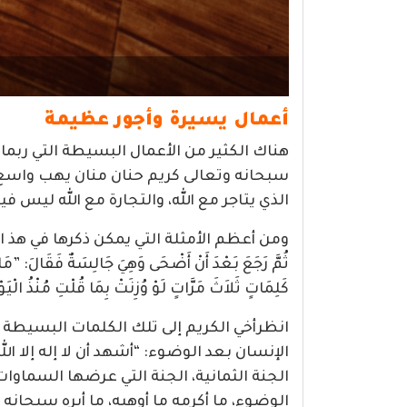
أعمال يسيرة وأجور عظيمة
هناك الكثير من الأعمال البسيطة التي ربما 
سبحانه وتعالى كريم حنان منان يهب واسع 
الذي يتاجر مع الله، والتجارة مع الله ليس ف
ومن أعظم الأمثلة التي يمكن ذكرها في هذ الصدد، عَنْ جُ
ثُمَّ رَجَعَ بَعْدَ أَنْ أَضْحَى وَهِيَ جَالِسَةٌ فَقَالَ: ‏”‏م
كَلِمَاتٍ ثَلاَثَ مَرَّاتٍ لَوْ وُزِنَتْ بِمَا قُلْتِ مُنْذُ الْي
انظرأخي الكريم إلى تلك الكلمات البسيطة ا
الإنسان بعد الوضوء: “أشهد أن لا إله إلا ال
الجنة الثمانية، الجنة التي عرضها السماوات 
الوضوء، ما أكرمه ما أوهبه، ما أبره سبحانه 