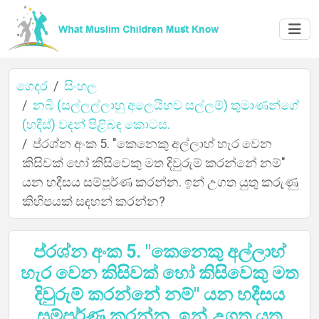
ගෙදර
සිංහල
නබි (සල්ලල්ලාහු අලෙයිහව සල්ලම්) තුමාණන්ගේ
(හදීස්) වදන් පිළිබඳ කොටස.
ප්රශ්න අංක 5. "කෙනෙකු අල්ලාහ් හැර වෙන
ගෙදර
කිසිවක් හෝ කිසිවෙකු මත දිවුරුම් කරන්නේ නම්"
යන හදීසය සම්පූර්ණ කරන්න. ඉන් උගත යුතු කරුණු
කිහිපයක් සඳහන් කරන්න?
ගැන
ප්රශ්න අංක 5. "කෙනෙකු අල්ලාහ්
හැර වෙන කිසිවක් හෝ කිසිවෙකු මත
භාෂා
දිවුරුම් කරන්නේ නම්" යන හදීසය
සම්පූර්ණ කරන්න. ඉන් උගත යුතු