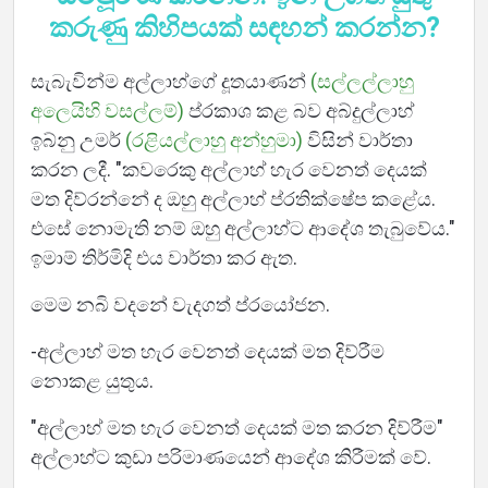
කරුණු කිහිපයක් සඳහන් කරන්න?
සැබැවින්ම අල්ලාහ්ගේ දූතයාණන්
(සල්ලල්ලාහු
අලෙයිහි වසල්ලම්)
ප්රකාශ කළ බව අබ්දුල්ලාහ්
ඉබ්නු උමර්
(රළියල්ලාහු අන්හුමා)
විසින් වාර්තා
කරන ලදී. "කවරෙකු අල්ලාහ් හැර වෙනත් දෙයක්
මත දිව්රන්නේ ද ඔහු අල්ලාහ් ප්රතික්ෂේප කළේය.
එසේ නොමැති නම් ඔහු අල්ලාහ්ට ආදේශ තැබුවේය."
ඉමාම් තිර්මිදි එය වාර්තා කර ඇත.
මෙම නබි වදනේ වැදගත් ප්රයෝජන.
-අල්ලාහ් මත හැර වෙනත් දෙයක් මත දිව්රීම
නොකළ යුතුය.
"අල්ලාහ් මත හැර වෙනත් දෙයක් මත කරන දිව්රීම"
අල්ලාහ්ට කුඩා පරිමාණයෙන් ආදේශ කිරීමක් වේ.